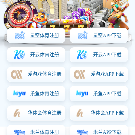
2. 我们收集的信息
为提供更加完整的赛事体验与功能服务，我们可能会收集：
基础信息：如手机号码、头像、注册时间、区域偏好等
设备参数：设备型号、系统版本、IP 地址、唯一标识符等
使用行为：访问记录、浏览习惯、互动偏好等
位置信息：经您授权后所获取的定位信息
3. 信息收集方式
信息的收集主要通过以下方式完成：
您主动提供的信息：如注册、参与评论、反馈等操作行为
系统自动记录的信息：包括访问日志、设备识别等
您授权接入的第三方信息：如社交平台快捷登录数据